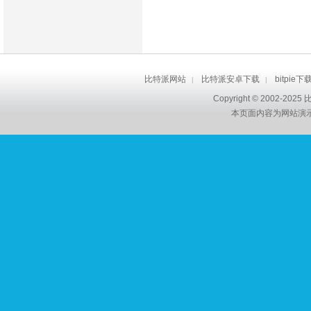
比特派网站
比特派安卓下载
bitpie
|
|
Copyright © 2002-2
本页面内容为网站演