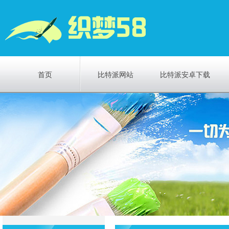
首页
比特派网站
比特派安卓下载