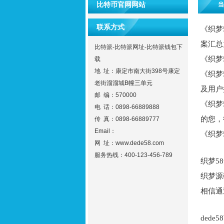
比特币官网网站
当
联系方式
《织梦
案汇总
比特派-比特派网址-比特派钱包下
《织梦
载
地 址：康定市南大街398号康定
《织梦
老街溜溜城B幢三单元
及用户
邮 编：570000
《织梦
电 话：0898-66889888
的您，
传 真：0898-66889777
Email：
《织梦
网 址：www.dede58.com
服务热线：400-123-456-789
织梦5
织梦源
相信通
ded