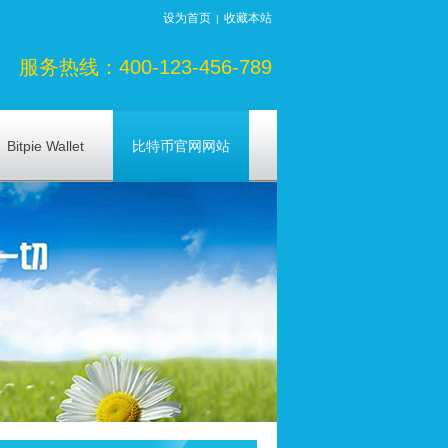
设为首页
收藏本站
|
服务热线：400-123-456-789
Bitpie Wallet
比特币官网网站