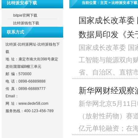
比特派安卓下载
当前位置：
主页
>
比特派安卓下载
bitpie官网下载
国家成长改革委 
比特派钱包下载
联系方式
数据局印发《关
比特派-比特派网址-比特派钱包下
国家成长改革委 国
载
工智能与能源双向赋
地 址：康定市南大街398号康定
老街溜溜城B幢三单元
省、自治区、直辖市
邮 编：570000
电 话：0898-66889888
新华网财经观察
传 真：0898-66889777
Email：
新华网北京5月11
网 址：www.dede58.com
服务热线：400-123-456-789
（放射性药物）赛道
亿元单轮融资；在海