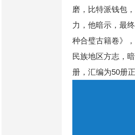
磨，比特派钱包，
力，他暗示，最终
种合璧古籍卷》，
民族地区方志，暗
册，汇编为50册