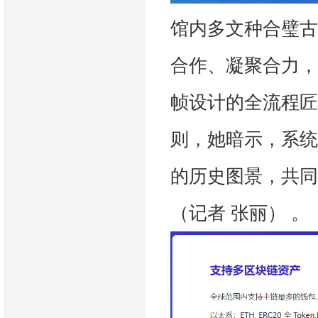
馆内多文种合璧古
合作、凝聚合力，
帧设计的全流程匠
则，她暗示，系统
的历史图景，共同
（记者 张丽） 。