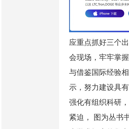
应重点抓好三个出
会现场，牢牢掌握
与借鉴国际经验相
示，努力建设具有
强化有组织科研， 
紧迫， 图为丛书书封