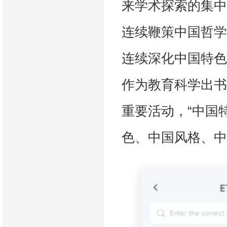
来学术探索的集中
连续鞭策中国哲学
连续深化中国特色
作为教育科学出书
重要活动，“中国
色、中国风格、中