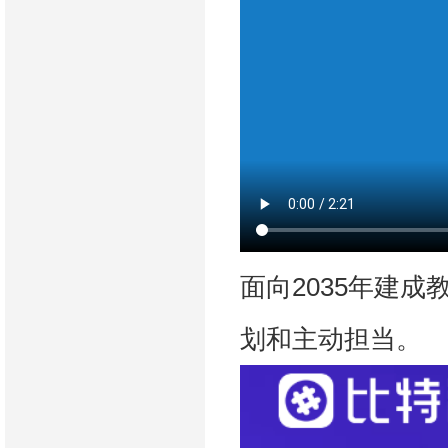
面向2035年建
划和主动担当。