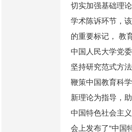
切实加强基础理论
学术陈诉环节，该
的重要标记， 教
中国人民大学党委
坚持研究范式方法
鞭策中国教育科学高质
新理论为指导，助
中国特色社会主义
会上发布了“中国