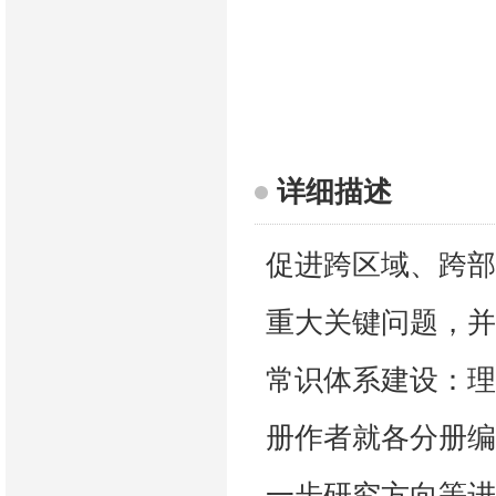
详细描述
促进跨区域、跨部
重大关键问题，并
常识体系建设：理
册作者就各分册编
一步研究方向等进