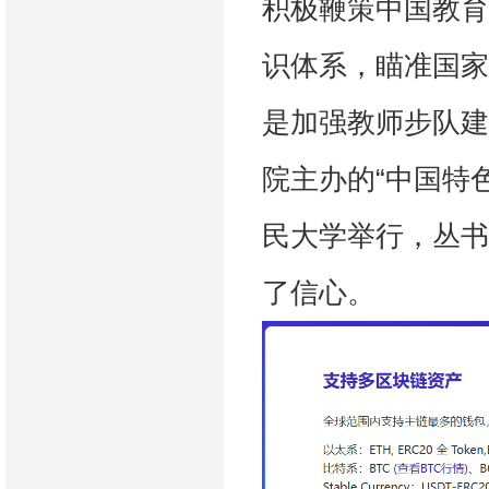
积极鞭策中国教育
识体系，瞄准国家
是加强教师步队建
院主办的“中国特
民大学举行，丛书
了信心。