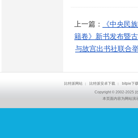
上一篇：
《中央民族
籍卷》新书发布暨古
与故宫出书社联合举
比特派网站
比特派安卓下载
bitpie
|
|
Copyright © 2002-2
本页面内容为网站演